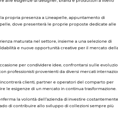
re alle esigenze di designer, brand e produttori a livello
a la propria presenza a Lineapelle, appuntamento di
a pelle, dove presenterà le proprie proposte dedicate alle
erienza maturata nel settore, insieme a una selezione di
affidabilità e nuove opportunità creative per il mercato dell
casione per condividere idee, confrontarsi sulle evoluzio
n professionisti provenienti da diversi mercati internazion
a incontrerà clienti, partner e operatori del comparto per
ire le esigenze di un mercato in continua trasformazione.
onferma la volontà dell’azienda di investire costantement
grado di contribuire allo sviluppo di collezioni sempre più