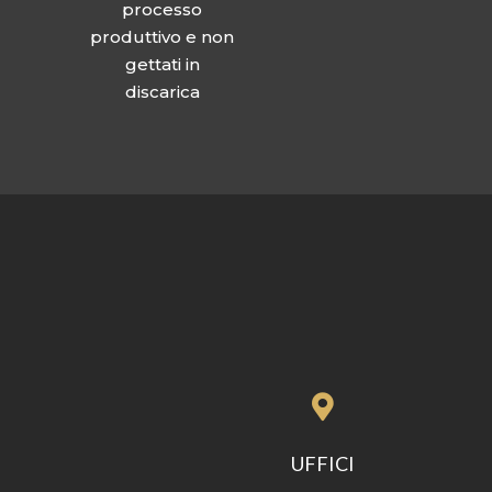
processo
produttivo e non
gettati in
discarica

UFFICI