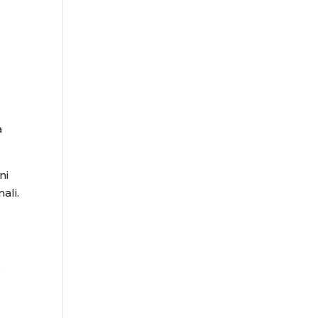
a
ni
ali.
e